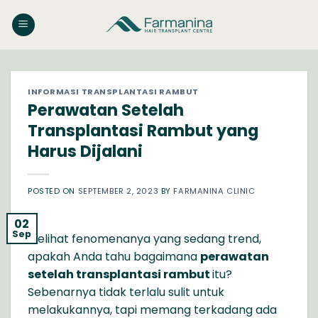
Skip
to
content
INFORMASI TRANSPLANTASI RAMBUT
Perawatan Setelah
Transplantasi Rambut yang
Harus Dijalani
POSTED ON
SEPTEMBER 2, 2023
BY
FARMANINA CLINIC
02
Sep
Melihat fenomenanya yang sedang trend,
apakah Anda tahu bagaimana
perawatan
setelah transplantasi rambut
itu?
Sebenarnya tidak terlalu sulit untuk
melakukannya, tapi memang terkadang ada