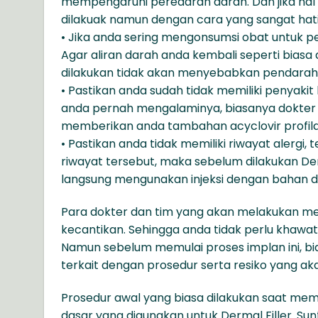
mempengaruhi peredaran darah. Dan jika hal
dilakuak namun dengan cara yang sangat hati
• Jika anda sering mengonsumsi obat untuk p
Agar aliran darah anda kembali seperti biasa d
dilakukan tidak akan menyebabkan pendarah
• Pastikan anda sudah tidak memiliki penyakit
anda pernah mengalaminya, biasanya dokter 
memberikan anda tambahan acyclovir profila
• Pastikan anda tidak memiliki riwayat alergi
riwayat tersebut, maka sebelum dilakukan Derma
langsung mengunakan injeksi dengan bahan d
Para dokter dan tim yang akan melakukan meto
kecantikan. Sehingga anda tidak perlu khawa
Namun sebelum memulai proses implan ini, b
terkait dengan prosedur serta resiko yang akan
Prosedur awal yang biasa dilakukan saat me
dasar yang digunakan untuk Dermal Filler. Sun