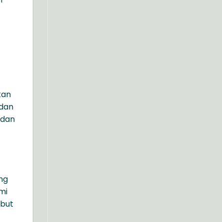
kan
 dan
 dan
ng
mi
ebut