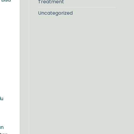
Treatment
Uncategorized
lu
an