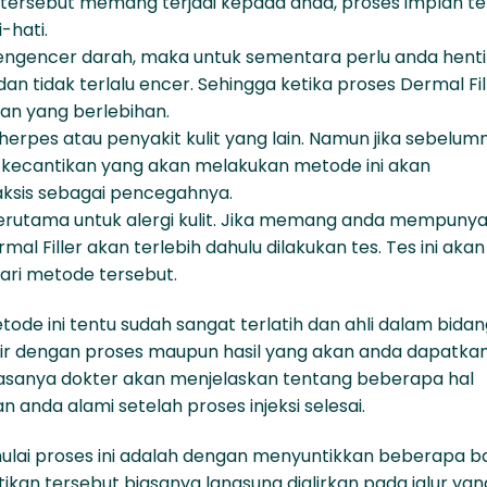
 tersebut memang terjadi kepada anda, proses implan t
-hati.
engencer darah, maka untuk sementara perlu anda henti
an tidak terlalu encer. Sehingga ketika proses Dermal Fil
an yang berlebihan.
 herpes atau penyakit kulit yang lain. Namun jika sebelum
kecantikan yang akan melakukan metode ini akan
ksis sebagai pencegahnya.
, terutama untuk alergi kulit. Jika memang anda mempunya
l Filler akan terlebih dahulu dilakukan tes. Tes ini akan
ari metode tersebut.
de ini tentu sudah sangat terlatih dan ahli dalam bidan
tir dengan proses maupun hasil yang akan anda dapatkan
iasanya dokter akan menjelaskan tentang beberapa hal
 anda alami setelah proses injeksi selesai.
mulai proses ini adalah dengan menyuntikkan beberapa 
tikan tersebut biasanya langsung dialirkan pada jalur yan