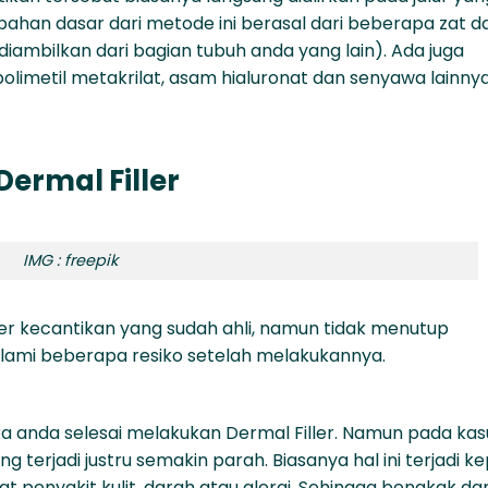
 bahan dasar dari metode ini berasal dari beberapa zat d
iambilkan dari bagian tubuh anda yang lain). Ada juga
polimetil metakrilat, asam hialuronat dan senyawa lainnya
ermal Filler
IMG : freepik
ter kecantikan yang sudah ahli, namun tidak menutup
ami beberapa resiko setelah melakukannya.
ka anda selesai melakukan Dermal Filler. Namun pada kas
erjadi justru semakin parah. Biasanya hal ini terjadi k
 penyakit kulit, darah atau alergi. Sehingga bengkak da