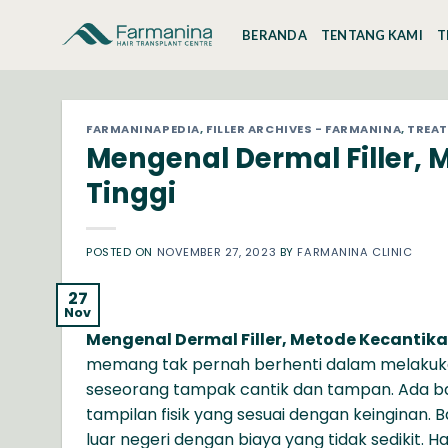
Skip
to
BERANDA
TENTANG KAMI
T
content
FARMANINAPEDIA
,
FILLER ARCHIVES - FARMANINA
,
TREA
Mengenal Dermal Filler,
Tinggi
POSTED ON
NOVEMBER 27, 2023
BY
FARMANINA CLINIC
27
Nov
Mengenal Dermal Filler, Metode Kecantik
memang tak pernah berhenti dalam melaku
seseorang tampak cantik dan tampan. Ada b
tampilan fisik yang sesuai dengan keinginan.
luar negeri dengan biaya yang tidak sedikit