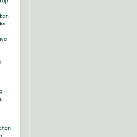
etap
kan.
ler
nya
i
g
.
bahan
g