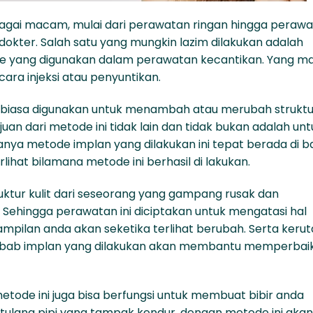
agai macam, mulai dari perawatan ringan hingga peraw
kter. Salah satu yang mungkin lazim dilakukan adalah
ode yang digunakan dalam perawatan kecantikan. Yang m
ra injeksi atau penyuntikan.
g biasa digunakan untuk menambah atau merubah struktur
uan dari metode ini tidak lain dan tidak bukan adalah unt
nya metode implan yang dilakukan ini tepat berada di 
lihat bilamana metode ini berhasil di lakukan.
truktur kulit dari seseorang yang gampang rusak dan
ehingga perawatan ini diciptakan untuk mengatasi hal
mpilan anda akan seketika terlihat berubah. Serta keru
ebab implan yang dilakukan akan membantu memperbaik
etode ini juga bisa berfungsi untuk membuat bibir anda
i tulang pipi yang tampak kendur, dengan metode ini akan