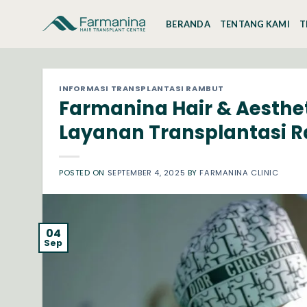
Skip
to
BERANDA
TENTANG KAMI
T
content
INFORMASI TRANSPLANTASI RAMBUT
Farmanina Hair & Aesthet
Layanan Transplantasi R
POSTED ON
SEPTEMBER 4, 2025
BY
FARMANINA CLINIC
04
Sep