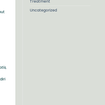
Treatment
Uncategorized
but
tis,
iri