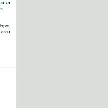
etika
an
 dapat
, atau