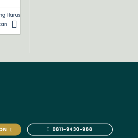
ng Harus
ikan
0811-9430-988
ION