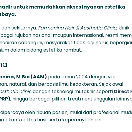
al hadir untuk memudahkan akses layanan estetika
abaya.
 dan sekitarnya.
Farmanina Hair & Aesthetic Clinic
, klinik
sebagai rujukan nasional maupun internasional, resmi me
diran cabang ini, masyarakat tidak lagi harus bepergia
ium dalam bidang estetika rambut.
na
anina, M.Bio (AAM)
pada tahun 2004 dengan visi
n, natural, dan berbasis ilmu kedokteran. Sejak awal
sthetic clinic
dengan teknologi mutakhir seperti
Direct 
(PRP)
, hingga berbagai pilihan treatment unggulan lainnya
dipercaya oleh ribuan pasien, mulai dari profesional mud
makan kualitas hasil serta kepercayaan diri.