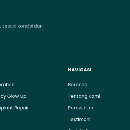
sesuai kondisi dan
N
NAVIGASI
oration
Beranda
ody Glow Up
Tentang Kami
splant Repair
Perawatan
Testimoni