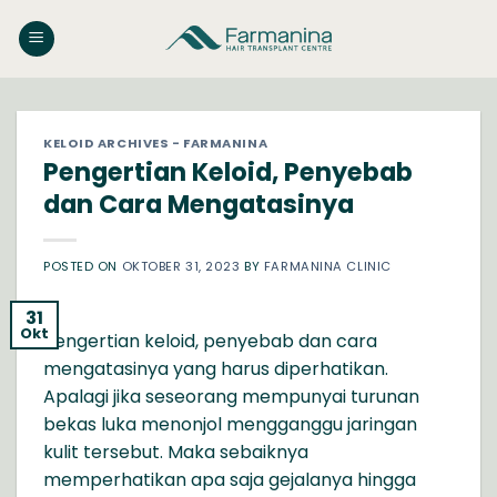
Skip
to
content
KELOID ARCHIVES - FARMANINA
Pengertian Keloid, Penyebab
dan Cara Mengatasinya
POSTED ON
OKTOBER 31, 2023
BY
FARMANINA CLINIC
31
Okt
Pengertian keloid, penyebab dan cara
mengatasinya yang harus diperhatikan.
Apalagi jika seseorang mempunyai turunan
bekas luka menonjol mengganggu jaringan
kulit tersebut. Maka sebaiknya
memperhatikan apa saja gejalanya hingga