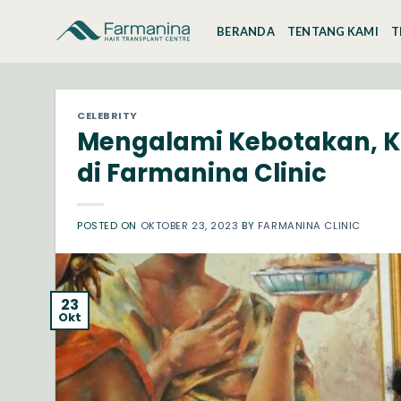
Skip
to
BERANDA
TENTANG KAMI
T
content
CELEBRITY
Mengalami Kebotakan, K
di Farmanina Clinic
POSTED ON
OKTOBER 23, 2023
BY
FARMANINA CLINIC
23
Okt