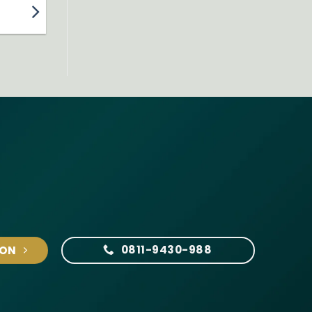
0811-9430-988
ION