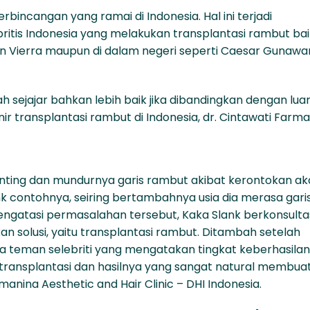
erbincangan yang ramai di Indonesia. Hal ini terjadi
ritis Indonesia yang melakukan transplantasi rambut bai
vin Vierra maupun di dalam negeri seperti Caesar Gunawa
ah sejajar bahkan lebih baik jika dibandingkan dengan lua
nir transplantasi rambut di Indonesia, dr. Cintawati Farma
enting dan mundurnya garis rambut akibat kerontokan a
 contohnya, seiring bertambahnya usia dia merasa gari
gatasi permasalahan tersebut, Kaka Slank berkonsulta
 solusi, yaitu transplantasi rambut. Ditambah setelah
 teman selebriti yang mengatakan tingkat keberhasilan
transplantasi dan hasilnya yang sangat natural membuat
nina Aesthetic and Hair Clinic – DHI Indonesia.