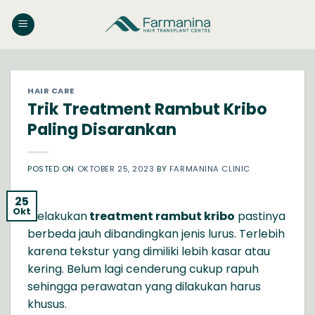
Skip
to
content
HAIR CARE
Trik Treatment Rambut Kribo
Paling Disarankan
POSTED ON
OKTOBER 25, 2023
BY
FARMANINA CLINIC
25
Okt
Melakukan
treatment rambut kribo
pastinya
berbeda jauh dibandingkan jenis lurus. Terlebih
karena tekstur yang dimiliki lebih kasar atau
kering. Belum lagi cenderung cukup rapuh
sehingga perawatan yang dilakukan harus
khusus.