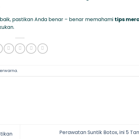
.
terbaik, pastikan Anda benar – benar memahami
tips mer
kukan.
Berwarna
.
Perawatan Suntik Botox, ini 5 T
tikan