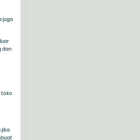
 juga
luar
g dan
n
 toko
jika
mbuat