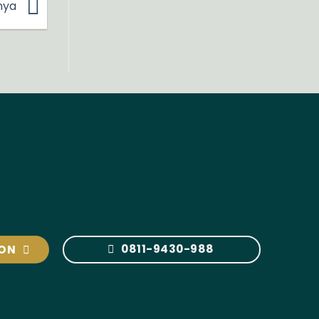
nya
0811-9430-988
ION