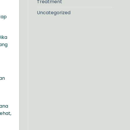
Treatment
Uncategorized
tap
Jika
mang
san
mana
ehat,