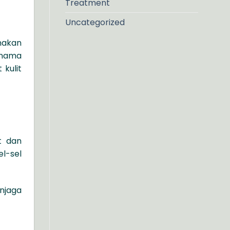
Treatment
Uncategorized
nakan
rnama
kulit
t dan
el-sel
njaga