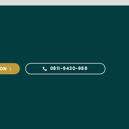
0811-9430-988
ION