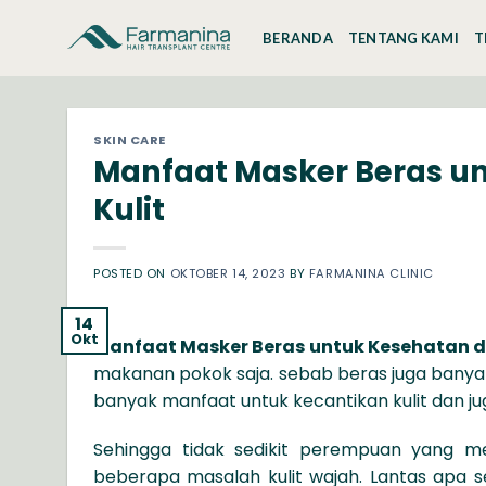
Skip
to
BERANDA
TENTANG KAMI
T
content
SKIN CARE
Manfaat Masker Beras u
Kulit
POSTED ON
OKTOBER 14, 2023
BY
FARMANINA CLINIC
14
Okt
Manfaat Masker Beras untuk Kesehatan d
makanan pokok saja. sebab beras juga banya
banyak manfaat untuk kecantikan kulit dan jug
Sehingga tidak sedikit perempuan yang m
beberapa masalah kulit wajah. Lantas apa 