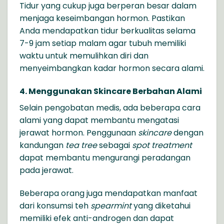
Tidur yang cukup juga berperan besar dalam
menjaga keseimbangan hormon. Pastikan
Anda mendapatkan tidur berkualitas selama
7-9 jam setiap malam agar tubuh memiliki
waktu untuk memulihkan diri dan
menyeimbangkan kadar hormon secara alami.
4. Menggunakan Skincare Berbahan Alami
Selain pengobatan medis, ada beberapa cara
alami yang dapat membantu mengatasi
jerawat hormon. Penggunaan
skincare
dengan
kandungan
tea tree
sebagai
spot treatment
dapat membantu mengurangi peradangan
pada jerawat.
Beberapa orang juga mendapatkan manfaat
dari konsumsi teh
spearmint
yang diketahui
memiliki efek anti-androgen dan dapat