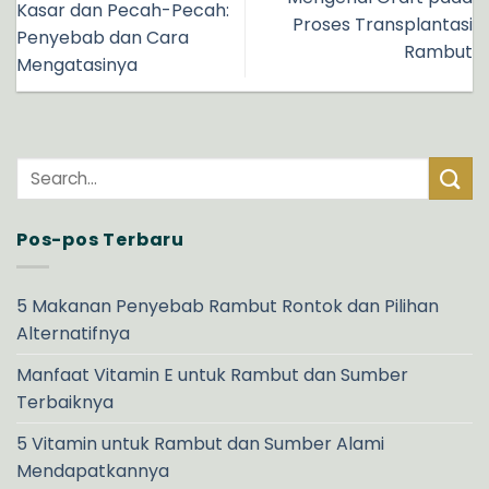
Kasar dan Pecah-Pecah:
Proses Transplantasi
Penyebab dan Cara
Rambut
Mengatasinya
Pos-pos Terbaru
5 Makanan Penyebab Rambut Rontok dan Pilihan
Alternatifnya
Manfaat Vitamin E untuk Rambut dan Sumber
Terbaiknya
5 Vitamin untuk Rambut dan Sumber Alami
Mendapatkannya