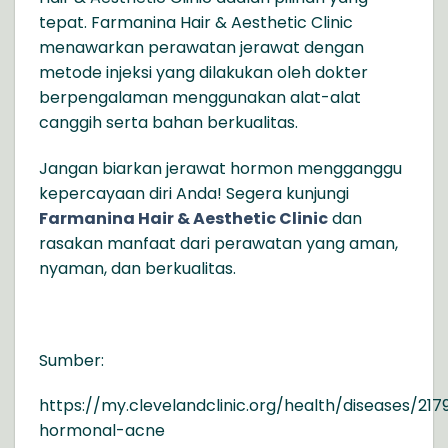
tepat. Farmanina Hair & Aesthetic Clinic
menawarkan perawatan jerawat dengan
metode injeksi yang dilakukan oleh dokter
berpengalaman menggunakan alat-alat
canggih serta bahan berkualitas.
Jangan biarkan jerawat hormon mengganggu
kepercayaan diri Anda! Segera kunjungi
Farmanina Hair & Aesthetic Clinic
dan
rasakan manfaat dari perawatan yang aman,
nyaman, dan berkualitas.
Sumber:
https://my.clevelandclinic.org/health/diseases/217
hormonal-acne