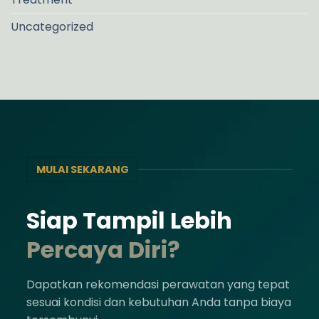
Uncategorized
MULAI SEKARANG
Siap Tampil Lebih
Percaya Diri?
Dapatkan rekomendasi perawatan yang tepat
sesuai kondisi dan kebutuhan Anda tanpa biaya