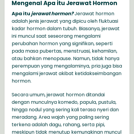
Mengenal Apa itu Jerawat Hormon
Apa itu
jerawat hormon?
Jerawat hormon
adalah jenis jerawat yang dipicu oleh fluktuasi
kadar hormon dalam tubuh. Biasanya, jerawat
ini muncul saat seseorang mengalami
perubahan hormon yang signifikan, seperti
pada masa pubertas, menstruasi, kehamilan,
atau bahkan menopause. Namun, tidak hanya
perempuan yang mengalaminya, pria juga bisa
mengalami jerawat akibat ketidakseimbangan
hormon.
Secara umum, jerawat hormon ditandai
dengan munculnya komedo, papula, pustula,
hingga nodul yang sering kali terasa nyeri dan
meradang. Area wajah yang paling sering
terkena adalah dagu, rahang, serta pipi,
meskipun tidak menutup kemungkinan muncul