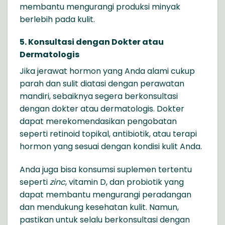
membantu mengurangi produksi minyak
berlebih pada kulit.
5. Konsultasi dengan Dokter atau
Dermatologis
Jika jerawat hormon yang Anda alami cukup
parah dan sulit diatasi dengan perawatan
mandiri, sebaiknya segera berkonsultasi
dengan dokter atau dermatologis. Dokter
dapat merekomendasikan pengobatan
seperti retinoid topikal, antibiotik, atau terapi
hormon yang sesuai dengan kondisi kulit Anda.
Anda juga bisa konsumsi suplemen tertentu
seperti
zinc
, vitamin D, dan probiotik yang
dapat membantu mengurangi peradangan
dan mendukung kesehatan kulit. Namun,
pastikan untuk selalu berkonsultasi dengan