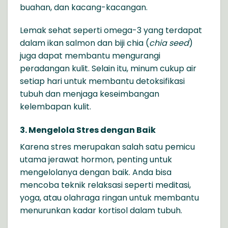
buahan, dan kacang-kacangan.
Lemak sehat seperti omega-3 yang terdapat
dalam ikan salmon dan biji chia (
chia seed
)
juga dapat membantu mengurangi
peradangan kulit. Selain itu, minum cukup air
setiap hari untuk membantu detoksifikasi
tubuh dan menjaga keseimbangan
kelembapan kulit.
3. Mengelola Stres dengan Baik
Karena stres merupakan salah satu pemicu
utama jerawat hormon, penting untuk
mengelolanya dengan baik. Anda bisa
mencoba teknik relaksasi seperti meditasi,
yoga, atau olahraga ringan untuk membantu
menurunkan kadar kortisol dalam tubuh.