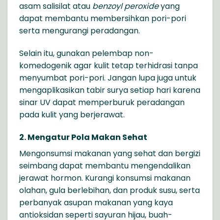
asam salisilat atau
benzoyl peroxide
yang
dapat membantu membersihkan pori-pori
serta mengurangi peradangan.
Selain itu, gunakan pelembap non-
komedogenik agar kulit tetap terhidrasi tanpa
menyumbat pori-pori. Jangan lupa juga untuk
mengaplikasikan tabir surya setiap hari karena
sinar UV dapat memperburuk peradangan
pada kulit yang berjerawat.
2. Mengatur Pola Makan Sehat
Mengonsumsi makanan yang sehat dan bergizi
seimbang dapat membantu mengendalikan
jerawat hormon. Kurangi konsumsi makanan
olahan, gula berlebihan, dan produk susu, serta
perbanyak asupan makanan yang kaya
antioksidan seperti sayuran hijau, buah-