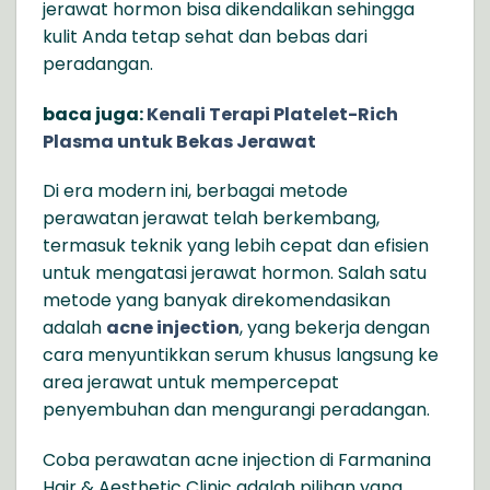
jerawat hormon bisa dikendalikan sehingga
kulit Anda tetap sehat dan bebas dari
peradangan.
baca juga:
Kenali Terapi Platelet-Rich
Plasma untuk Bekas Jerawat
Di era modern ini, berbagai metode
perawatan jerawat telah berkembang,
termasuk teknik yang lebih cepat dan efisien
untuk mengatasi jerawat hormon. Salah satu
metode yang banyak direkomendasikan
adalah
acne injection
, yang bekerja dengan
cara menyuntikkan serum khusus langsung ke
area jerawat untuk mempercepat
penyembuhan dan mengurangi peradangan.
Coba perawatan acne injection di Farmanina
Hair & Aesthetic Clinic adalah pilihan yang