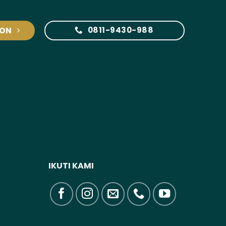
0811-9430-988
ION
IKUTI KAMI