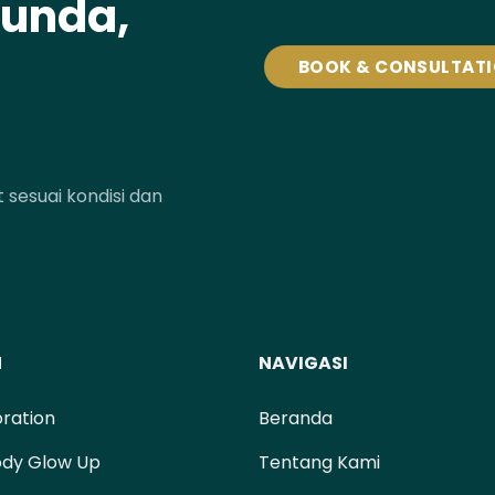
tunda,
BOOK & CONSULTAT
sesuai kondisi dan
N
NAVIGASI
oration
Beranda
ody Glow Up
Tentang Kami