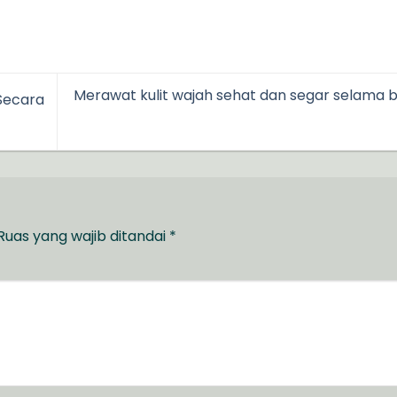
Merawat kulit wajah sehat dan segar selama 
Secara
Ruas yang wajib ditandai
*