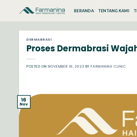
Skip
to
BERANDA
TENTANG KAMI
T
content
DERMABRASI
Proses Dermabrasi Wajah 
POSTED ON
NOVEMBER 16, 2023
BY
FARMANINA CLINIC
16
Nov