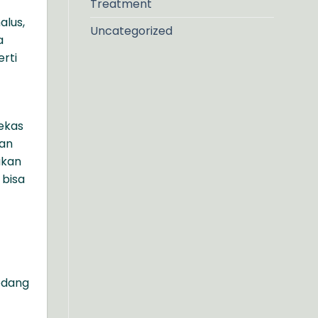
Treatment
alus,
Uncategorized
a
erti
bekas
kan
ukan
 bisa
edang