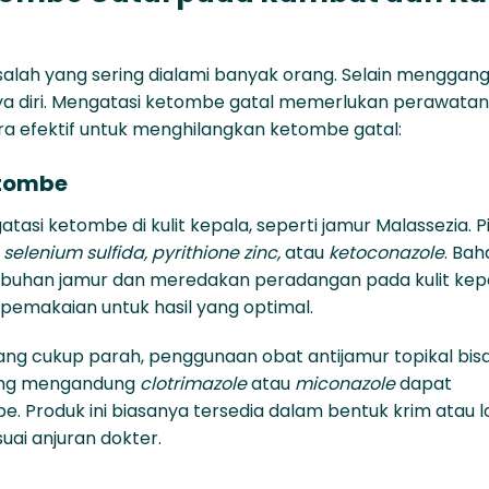
alah yang sering dialami banyak orang. Selain menggang
a diri. Mengatasi ketombe gatal memerlukan perawatan
ara efektif untuk menghilangkan ketombe gatal:
etombe
atasi
ketombe di kulit kepala
, seperti jamur Malassezia. Pi
i
selenium sulfida, pyrithione zinc,
atau
ketoconazole
. Ba
buhan jamur dan meredakan peradangan pada kulit kepa
pemakaian untuk hasil yang optimal.
ang cukup parah, penggunaan obat antijamur topikal bis
 yang mengandung
clotrimazole
atau
miconazole
dapat
roduk ini biasanya tersedia dalam bentuk krim atau l
suai anjuran dokter.