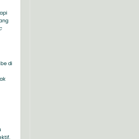
api
yang
c
ombe
di
yak
u
ktif.