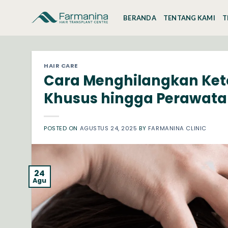
Skip
to
BERANDA
TENTANG KAMI
T
content
HAIR CARE
Cara Menghilangkan Ket
Khusus hingga Perawata
POSTED ON
AGUSTUS 24, 2025
BY
FARMANINA CLINIC
24
Agu