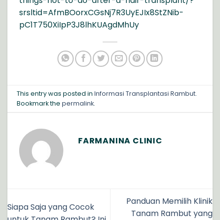
things-not-to-do-after-a-hair-transplant/?
srsltid=AfmBOorxCGsNj7R3UyEJIx8StZNib-
pC1T750XiIpP3J8lhKUAgdMhUy
This entry was posted in
Informasi Transplantasi Rambut
.
Bookmark the
permalink
.
FARMANINA CLINIC
Panduan Memilih Klinik
Siapa Saja yang Cocok
Tanam Rambut yang
untuk Tanam Rambut? Ini